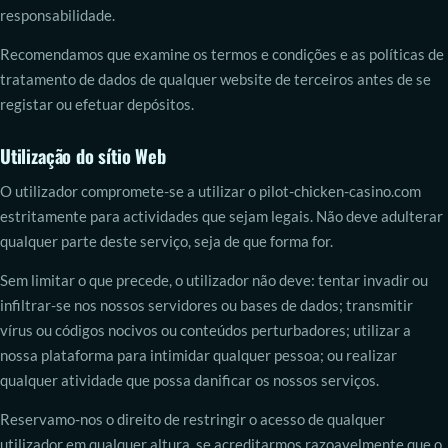
responsabilidade.
Recomendamos que examine os termos e condições e as políticas de
tratamento de dados de qualquer website de terceiros antes de se
registar ou efetuar depósitos.
Utilização do sítio Web
O utilizador compromete-se a utilizar o pilot-chicken-casino.com
estritamente para actividades que sejam legais. Não deve adulterar
qualquer parte deste serviço, seja de que forma for.
Sem limitar o que precede, o utilizador não deve: tentar invadir ou
infiltrar-se nos nossos servidores ou bases de dados; transmitir
vírus ou códigos nocivos ou conteúdos perturbadores; utilizar a
nossa plataforma para intimidar qualquer pessoa; ou realizar
qualquer atividade que possa danificar os nossos serviços.
Reservamo-nos o direito de restringir o acesso de qualquer
utilizador em qualquer altura, se acreditarmos razoavelmente que o