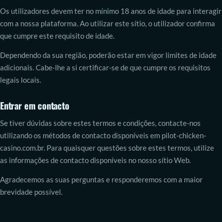
Os utilizadores devem ter no mínimo 18 anos de idade para interagir
com a nossa plataforma. Ao utilizar este sítio, o utilizador confirma
que cumpre este requisito de idade.
Dependendo da sua região, poderão estar em vigor limites de idade
adicionais. Cabe-lhe a si certificar-se de que cumpre os requisitos
legais locais.
Entrar em contacto
Se tiver dúvidas sobre estes termos e condições, contacte-nos
utilizando os métodos de contacto disponíveis em pilot-chicken-
casino.com.br. Para quaisquer questões sobre estes termos, utilize
as informações de contacto disponíveis no nosso sítio Web.
Agradecemos as suas perguntas e responderemos com a maior
brevidade possível.