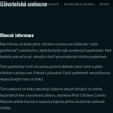
Uživatelská smlouva
Přeskočit
PILOT CHICKEN CASINO
APLIKACE
BONUS BEZ VKLADU
DEMO
na
obsah
Obecné informace
Návštěvou stránek pilot-chicken-casino.com (dále jen “naše
platforma”) souhlasíte s dodržováním zde uvedených podmínek. Než
budete pokračovat, věnujte chvíli prostudování těchto podmínek.
Tyto podmínky tvoří závaznou právní dohodu mezi vámi a pilot-
chicken-casino.com. Pokud s jakoukoli částí podmínek nesouhlasíte,
nepoužívejte tyto stránky.
Tyto webové stránky obsahují zábavní obsah týkající se online
hazardních her a kasinové zábavy, zejména
Pilot Chicken Casino
.
Nejsme online kasino a neposkytujeme přímo skutečné sázkové
služby.