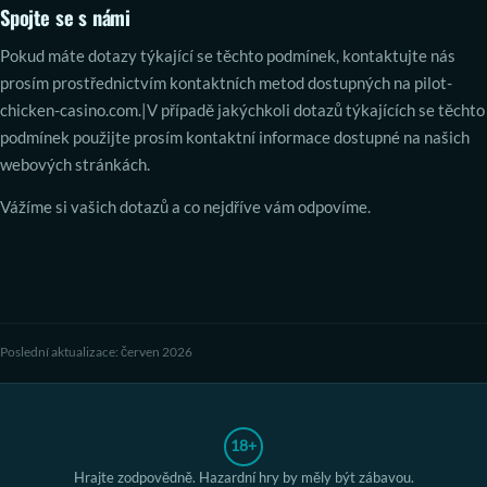
Spojte se s námi
Pokud máte dotazy týkající se těchto podmínek, kontaktujte nás
prosím prostřednictvím kontaktních metod dostupných na pilot-
chicken-casino.com.|V případě jakýchkoli dotazů týkajících se těchto
podmínek použijte prosím kontaktní informace dostupné na našich
webových stránkách.
Vážíme si vašich dotazů a co nejdříve vám odpovíme.
Poslední aktualizace: červen 2026
18+
Hrajte zodpovědně. Hazardní hry by měly být zábavou.