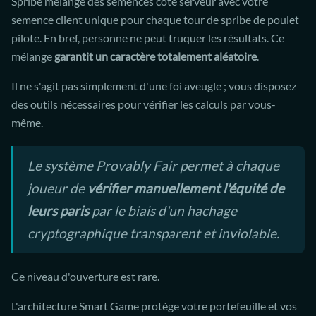
Spribe mélange des semences côté serveur avec votre
semence client unique pour chaque tour de spribe de poulet
pilote. En bref, personne ne peut truquer les résultats. Ce
mélange
garantit un caractère totalement aléatoire
.
Il ne s'agit pas simplement d'une foi aveugle ; vous disposez
des outils nécessaires pour vérifier les calculs par vous-
même.
Le système Provably Fair permet à chaque
joueur de
vérifier manuellement l'équité de
leurs paris
par le biais d'un hachage
cryptographique transparent et inviolable.
Ce niveau d'ouverture est rare.
L'architecture Smart Game protège votre portefeuille et vos