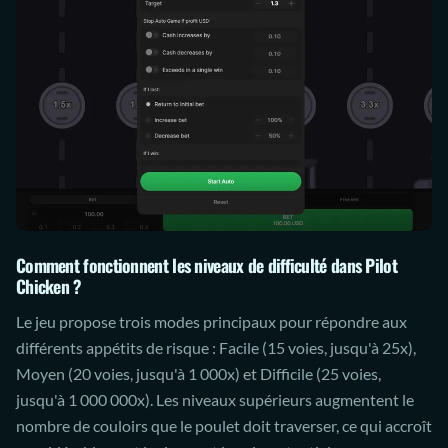
Comment fonctionnent les niveaux de difficulté dans Pilot
Chicken ?
Le jeu propose trois modes principaux pour répondre aux
différents appétits de risque : Facile (15 voies, jusqu'à 25x),
Moyen (20 voies, jusqu'à 1 000x) et Difficile (25 voies,
jusqu'à 1 000 000x). Les niveaux supérieurs augmentent le
nombre de couloirs que le poulet doit traverser, ce qui accroît