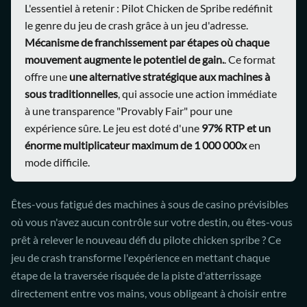
L'essentiel à retenir : Pilot Chicken de Spribe redéfinit
le genre du jeu de crash grâce à un jeu d'adresse.
Mécanisme de franchissement par étapes où chaque
mouvement augmente le potentiel de gain.
. Ce format
offre une
une alternative stratégique aux machines à
sous traditionnelles
, qui associe une action immédiate
à une transparence "Provably Fair" pour une
expérience sûre. Le jeu est doté d'une
97% RTP et un
énorme multiplicateur maximum de 1 000 000x
en
mode difficile.
Êtes-vous fatigué des machines à sous de casino prévisibles
où vous n'avez aucun contrôle sur votre destin, ou êtes-vous
prêt à relever le nouveau défi du pilote chicken spribe ? Ce
jeu de crash transforme l'expérience en mettant chaque
étape de la traversée risquée de la piste d'atterrissage
directement entre vos mains, vous obligeant à choisir entre