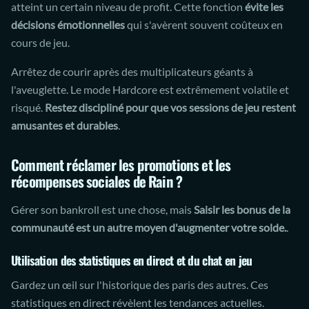
atteint un certain niveau de profit. Cette fonction
évite les
décisions émotionnelles
qui s'avèrent souvent coûteux en
cours de jeu.
Arrêtez de courir après des multiplicateurs géants à
l'aveuglette. Le mode Hardcore est extrêmement volatile et
risqué.
Restez discipliné pour que vos sessions de jeu restent
amusantes et durables
.
Comment réclamer les promotions et les
récompenses sociales de Rain ?
Gérer son bankroll est une chose, mais
Saisir les bonus de la
communauté est un autre moyen d'augmenter votre solde.
.
Utilisation des statistiques en direct et du chat en jeu
Gardez un œil sur l'historique des paris des autres. Ces
statistiques en direct révèlent les tendances actuelles.