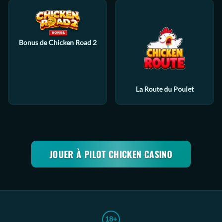
Bonus de Chicken Road 2
La Route du Poulet
JOUER À
PILOT CHICKEN CASINO
18+