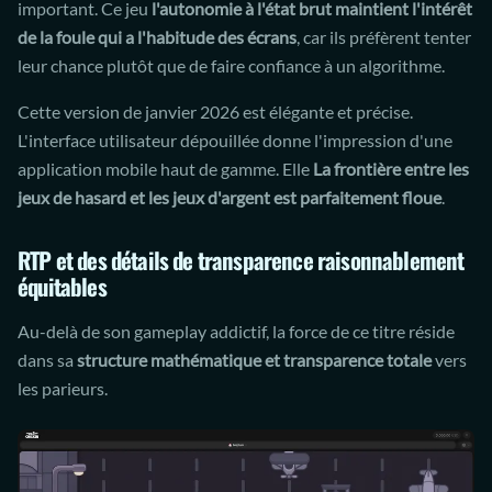
important. Ce jeu
l'autonomie à l'état brut maintient l'intérêt
de la foule qui a l'habitude des écrans
, car ils préfèrent tenter
leur chance plutôt que de faire confiance à un algorithme.
Cette version de janvier 2026 est élégante et précise.
L'interface utilisateur dépouillée donne l'impression d'une
application mobile haut de gamme. Elle
La frontière entre les
jeux de hasard et les jeux d'argent est parfaitement floue
.
RTP
et des détails de transparence raisonnablement
équitables
Au-delà de son gameplay addictif, la force de ce titre réside
dans sa
structure mathématique et transparence totale
vers
les parieurs.