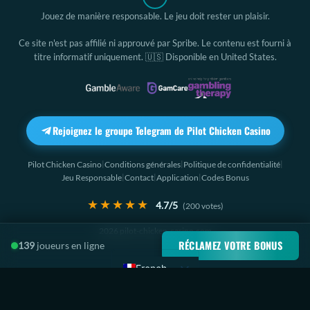
Jouez de manière responsable. Le jeu doit rester un plaisir.
Ce site n'est pas affilié ni approuvé par
Spribe
. Le contenu est fourni à
titre informatif uniquement. 🇺🇸 Disponible en United States.
Rejoignez le groupe Telegram de Pilot Chicken Casino
Pilot Chicken Casino
Conditions générales
Politique de confidentialité
|
|
|
Jeu Responsable
Contact
Application
Codes Bonus
|
|
|
★★★★★
4.7
/5
(
200
votes)
2026 pilot-chicken-casino.com
RÉCLAMEZ VOTRE BONUS
139
joueurs en ligne
French
English